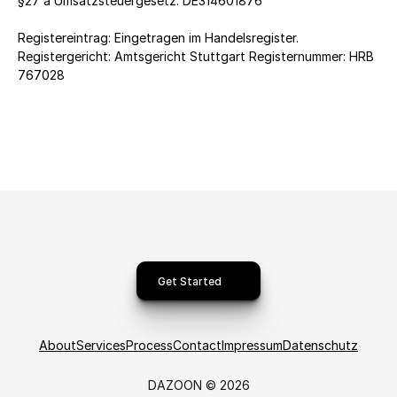
§27 a Umsatzsteuergesetz: DE314601876  
Registereintrag: Eingetragen im Handelsregister. 
Registergericht: Amtsgericht Stuttgart Registernummer: HRB 
767028
Get Started
About
Services
Process
Contact
Impressum
Datenschutz
DAZOON © 2026